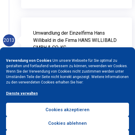
Umwandlung der Einzelfirma Hans
2013
Willibald in die Firma HANS WILLIBALD
GMBH & CO. KG.
Verwendung von Cookies
Um unsere Webseite für Sie optimal zu
gestalten und fortlaufend verbessern zu können, verwenden wir Cookies.
Wenn Sie der Verwendung von Cookies nicht zustimmen werden unter
Umständen Teile der Seite nicht korrekt angezeigt. Weitere Informationen
zu den verwendeten Cookies erhalten Sie hier:
In diesem Jahr feierten wir unser 40-
Dienste verwalten
jähriges Firmenjubiläum und erhielten die
Auszeichnung für 40 Jahre MAN Service
von der MAN Truck & Bus Deutschland
Cookies akzeptieren
2015
GmbH. Nach längerer Verhandlungszeit
Cookies ablehnen
wurde uns außerdem der
Haupthändlervertrag für Vertrieb und