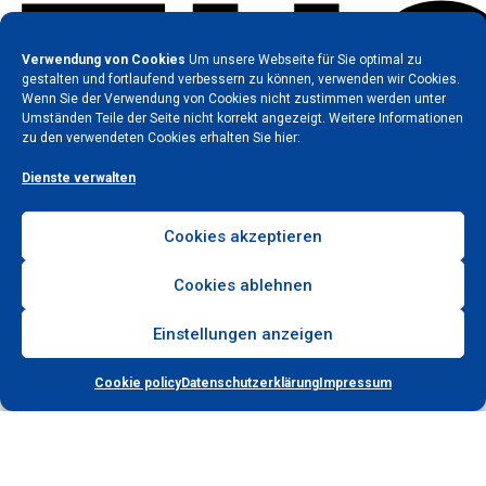
ZU
Verwendung von Cookies
Um unsere Webseite für Sie optimal zu
gestalten und fortlaufend verbessern zu können, verwenden wir Cookies.
Wenn Sie der Verwendung von Cookies nicht zustimmen werden unter
Umständen Teile der Seite nicht korrekt angezeigt. Weitere Informationen
zu den verwendeten Cookies erhalten Sie hier:
Dienste verwalten
Cookies akzeptieren
Cookies ablehnen
Einstellungen anzeigen
Der größte Vorteil eines Gebrauchten liegt natürlich klar auf
der Hand: Im Vergleich zum Neuwagen ist die Anschaffung
Cookie policy
Datenschutzerklärung
Impressum
wesentlich günstiger und das Fahrzeug verliert nicht schon
nach den ersten gefahrenen Metern an Wert. Sprechen Sie
uns hinsichtlich der Zahlung einfach direkt an. Wir