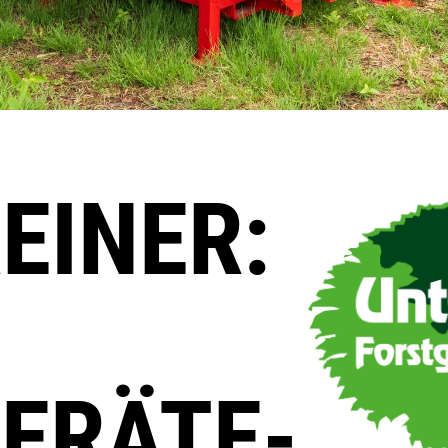
EINER:
ERÄTE­