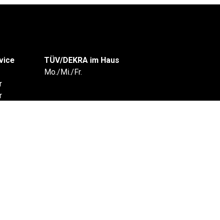
vice
TÜV/DEKRA im Haus
Mo./Mi./Fr.
r
r
ereinbarung
IE UNS