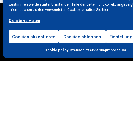
zustimmen werden unter Umständen Teile der Seite nicht korrekt angezeigt
Informationen zu den verwendeten Cookies erhalten Sie hier:
ANSCHRIFT
KONTAKT
Dienste verwalten
Hans Willibald GmbH & Co. KG
Tel. +49 804178 27-0
Cookies akzeptieren
Cookies ablehnen
Einstellun
Am Steinbach 40
Mail
info@hans-willib
83646 Wackersberg/Bad Tölz
Cookie policy
Datenschutzerklärung
Impressum
KONTAKT/ANFAHRT
DATENSCHUTZ
IMPRESSUM
SOCIAL-MEDIA-DATENS
BARRIEREFREIHEIT